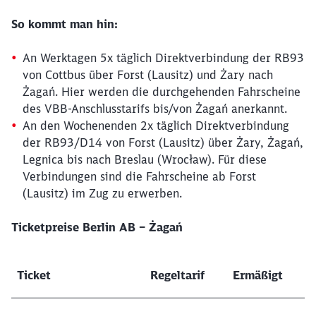
So kommt man hin:
Schließen
An Werktagen 5x täglich Direktverbindung der RB93
Möchten Sie zu
weitergeleitet
werden?
von Cottbus über Forst (Lausitz) und Żary nach
Żagań. Hier werden die durchgehenden Fahrscheine
des VBB-Anschlusstarifs bis/von Żagań anerkannt.
Abbrechen
Weiter
An den Wochenenden 2x täglich Direktverbindung
der RB93/D14 von Forst (Lausitz) über Żary, Żagań,
Legnica bis nach Breslau (Wrocław). Für diese
Verbindungen sind die Fahrscheine ab Forst
(Lausitz) im Zug zu erwerben.
Ticketpreise Berlin AB – Żagań
Ticket
Regeltarif
Ermäßigt