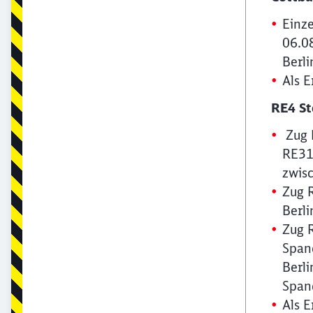
Einz
06.0
Berl
Als E
RE4 St
Zug 
RE31
zwis
Zug 
Berl
Zug 
Span
Berl
Span
Als E