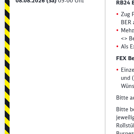
08.08.2026 (Sa)
05:00 Uhr
RB24 E
Zug 
BER 
Mehre
<> Be
Als E
FEX Be
Einz
und 
Wüns
Bitte 
Bitte 
jeweil
Rollst
Busper