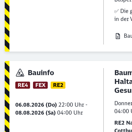
✅ Die 
in der
Bau
Bauinfo
Baum
Halta
RE4
FEX
RE2
Gesu
Donner
06.08.2026 (Do)
22:00 Uhr -
04:00 
08.08.2026 (Sa)
04:00 Uhr
RE2 Na
Cottbu