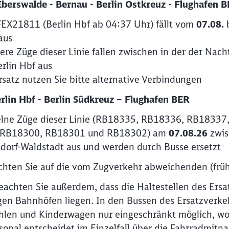
berswalde - Bernau - Berlin Ostkreuz - Flughafen B
Abbrechen
Weiter
FEX21811 (Berlin Hbf ab 04:37 Uhr) fällt vom
07.08.
aus
re Züge dieser Linie fallen zwischen in der der Nac
rlin Hbf aus
rsatz nutzen Sie bitte alternative Verbindungen
rlin Hbf - Berlin Südkreuz – Flughafen BER
elne Züge dieser Linie (RB18335, RB18336, RB1833
(RB18300, RB18301 und RB18302) am
07.08.26
zwis
dorf-Waldstadt aus und werden durch Busse ersetzt
achten Sie auf die vom Zugverkehr abweichenden (früh
beachten Sie außerdem, dass die Haltestellen des Ers
igen Bahnhöfen liegen. In den Bussen des Ersatzverkeh
ühlen und Kinderwagen nur eingeschränkt möglich, w
sonal entscheidet im Einzelfall über die Fahrradmitn