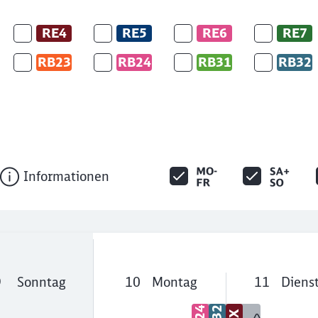
RE4
RE5
RE6
RE7
RB23
RB24
RB31
RB32
Informationen
9
Sonntag
10
Montag
11
Diens