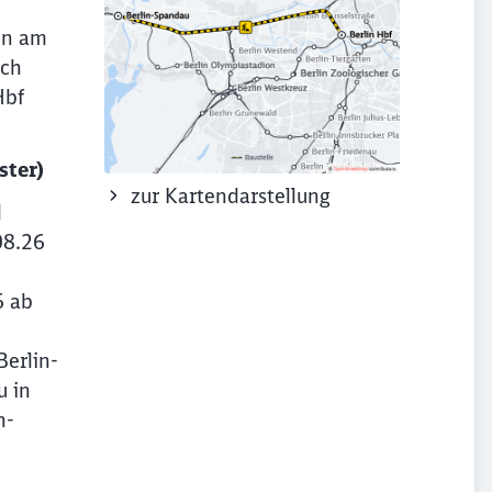
en am
ach
Hbf
ster)
zur Kartendarstellung
d
08.26
6 ab
erlin-
u in
n-