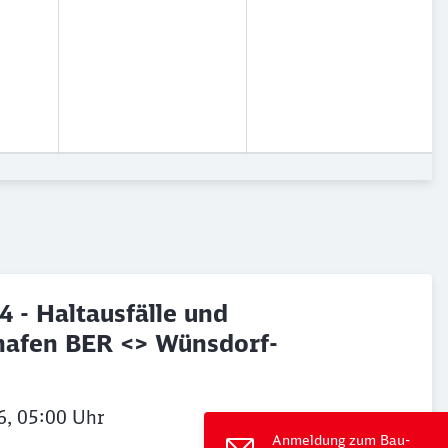
- Haltausfälle und
ghafen BER <> Wünsdorf-
ießen
6, 05:00 Uhr
Anmeldung zum Bau-