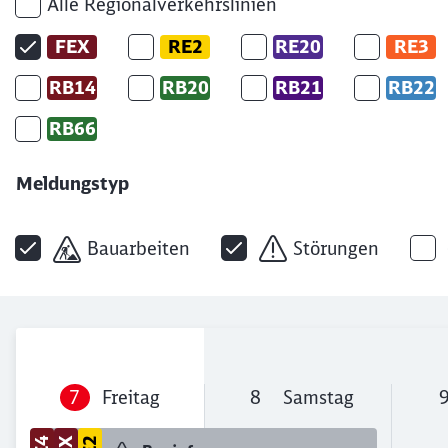
Alle Regionalverkehrslinien
FEX
RE2
RE20
RE3
RB14
RB20
RB21
RB22
RB66
Meldungstyp
Bauarbeiten
Störungen
7
Freitag
8
Samstag