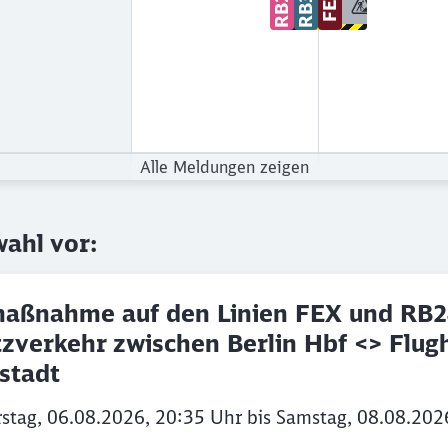
RB24
RB32
FEX
Bauinfo
Alle Meldungen zeigen
ahl vor:
aßnahme auf den Linien FEX und RB24 
tzverkehr zwischen Berlin Hbf <> Flu
stadt
Schl
stag, 06.08.2026, 20:35 Uhr bis Samstag, 08.08.202
Möchten Sie zu
weitergeleitet werden?