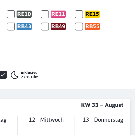
RE10
RE11
RE15
RB43
RB49
RB55
inklusive
22-6 Uhr
KW 33 – August
tag
12
Mittwoch
13
Donnerstag