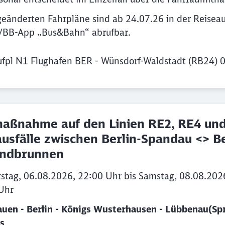
geänderten Fahrpläne sind ab 24.07.26 in der Reisea
 VBB-App „Bus&Bahn“ abrufbar.
fpl N1 Flughafen BER - Wünsdorf-Waldstadt (RB24) 
aßnahme auf den Linien RE2, RE4 und
usfälle zwischen Berlin-Spandau <> Be
ndbrunnen
stag, 06.08.2026, 22:00 Uhr bis Samstag, 08.08.202
Uhr
uen - Berlin - Königs Wusterhausen - Lübbenau(Sp
s