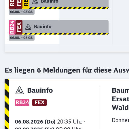
RE4
FEX
RE2
Bauinfo
06.08. – 08.08.
RB24
FEX
Bauinfo
06.08. – 08.08.
Es liegen
6
Meldungen für diese Ausw
Bauinfo
Baum
Ersa
RB24
FEX
Wald
Donner
06.08.2026 (Do)
20:35 Uhr -