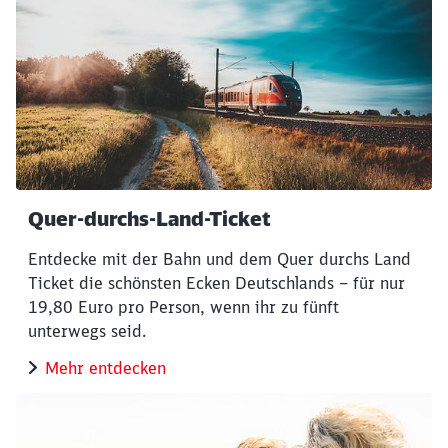
Quer-durchs-Land-Ticket
Entdecke mit der Bahn und dem Quer durchs Land
Ticket die schönsten Ecken Deutschlands – für nur
Schließen
19,80 Euro pro Person, wenn ihr zu fünft
Möchten Sie zu
weitergeleitet
werden?
unterwegs seid.
Mehr entdecken
Abbrechen
Weiter