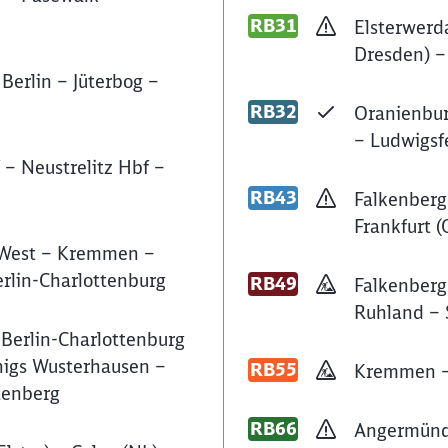
RB31
Elsterwerd
Dresden) –
Berlin – Jüterbog –
RB32
Oranienbur
– Ludwigsf
 – Neustrelitz Hbf –
RB43
Falkenberg 
Frankfurt (
 West – Kremmen –
erlin-Charlottenburg
RB49
Falkenberg 
Ruhland – 
 Berlin-Charlottenburg
nigs Wusterhausen –
RB55
Kremmen – 
tenberg
RB66
Angermünd