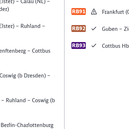
lster) – Calau (NL) –
der)
RB91
Frankfurt 
Elster) – Ruhland –
RB92
Guben – Zi
RB93
Cottbus Hb
enftenberg – Cottbus
Coswig (b Dresden) –
 – Ruhland – Coswig (b
Schl
Möchten Sie zu
weitergeleitet werden?
Berlin-Charlottenburg