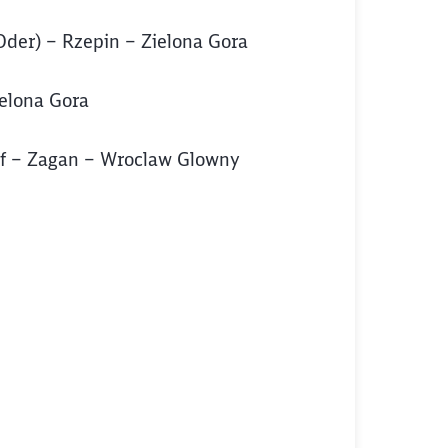
(Oder) – Rzepin – Zielona Gora
elona Gora
f – Zagan – Wroclaw Glowny
ießen