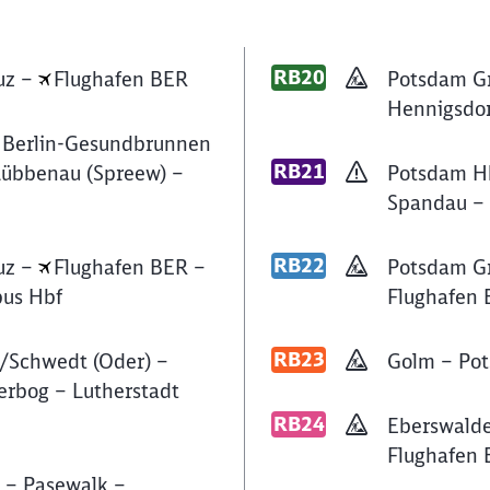
RB20
euz –
Flughafen BER
Potsdam Gr
Hennigsdorf
 Berlin-Gesundbrunnen
RB21
Lübbenau (Spreew) –
Potsdam Hb
Spandau – 
RB22
euz –
Flughafen BER –
Potsdam Gr
bus Hbf
Flughafen 
RB23
d/Schwedt (Oder) –
Golm – Pot
erbog – Lutherstadt
RB24
Eberswalde
Flughafen 
d – Pasewalk –