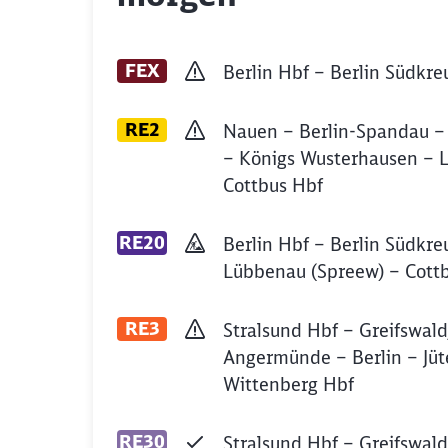
FEX
Berlin Hbf – Berlin Südkr
RE2
Nauen – Berlin-Spandau –
– Königs Wusterhausen – 
Cottbus Hbf
RE20
Berlin Hbf – Berlin Südkr
Lübbenau (Spreew) – Cott
RE3
Stralsund Hbf – Greifswal
Angermünde – Berlin – Jüt
Wittenberg Hbf
RE30
Stralsund Hbf – Greifswal