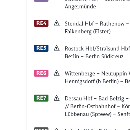
Angermünde
RE4
Stendal Hbf – Rathenow – 
Falkenberg (Elster)
RE5
Rostock Hbf/Stralsund Hbf
Berlin – Berlin Südkreuz
RE6
Wittenberge – Neuruppin
Hennigsdorf (b Berlin) – B
RE7
Dessau Hbf – Bad Belzig –
// Berlin-Ostbahnhof – Kö
Lübbenau (Spreew) – Senf