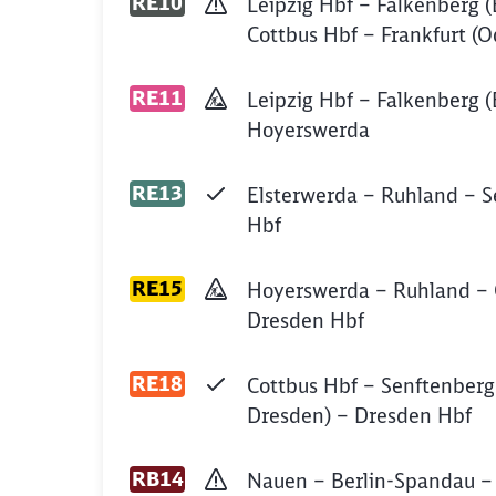
RE10
Leipzig Hbf – Falkenberg (E
Cottbus Hbf – Frankfurt (O
RE11
Leipzig Hbf – Falkenberg (
Hoyerswerda
RE13
Elsterwerda – Ruhland – S
Hbf
RE15
Hoyerswerda – Ruhland – 
Dresden Hbf
RE18
Cottbus Hbf – Senftenberg
Dresden) – Dresden Hbf
RB14
Nauen – Berlin-Spandau – 