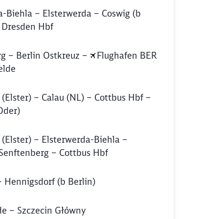
a-Biehla – Elsterwerda – Coswig (b
 Dresden Hbf
g – Berlin Ostkreuz –
Flughafen BER
elde
(Elster) – Calau (NL) – Cottbus Hbf –
Oder)
(Elster) – Elsterwerda-Biehla –
Senftenberg – Cottbus Hbf
Hennigsdorf (b Berlin)
e – Szczecin Główny