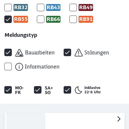
RB32
RB43
RB49
RB55
RB66
RB91
Meldungstyp
Bauarbeiten
Störungen
Informationen
inklusive
22-6 Uhr