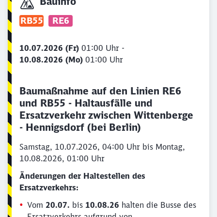
Bauinfo
RB55
RE6
10.07.2026 (Fr)
01:00 Uhr -
10.08.2026 (Mo)
01:00 Uhr
Schließen
Möchten Sie zu
weitergeleitet
Baumaßnahme auf den Linien RE6
werden?
und RB55 - Haltausfälle und
Ersatzverkehr zwischen Wittenberge
Abbrechen
Weiter
- Hennigsdorf (bei Berlin)
Samstag, 10.07.2026, 04:00 Uhr bis Montag,
10.08.2026, 01:00 Uhr
Änderungen der Haltestellen des
Ersatzverkehrs:
Vom
20.07.
bis
10.08.26
halten die Busse des
Ersatzverkehrs aufgrund von