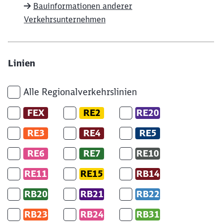
Bauinformationen anderer
Verkehrsunternehmen
Linien
Alle Regionalverkehrslinien
FEX
RE2
RE20
RE3
RE4
RE5
RE6
RE7
RE10
RE11
RE15
RB14
RB20
RB21
RB22
RB23
RB24
RB31