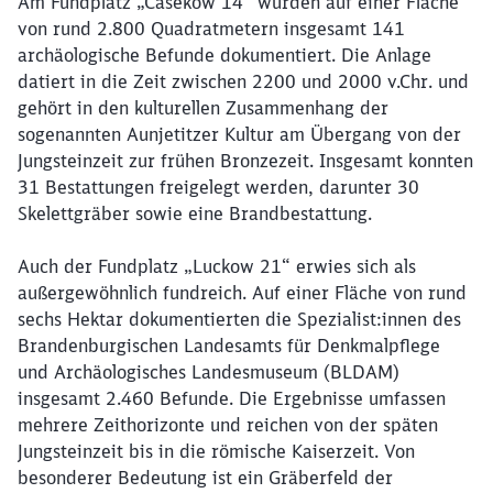
Am Fundplatz „Casekow 14“ wurden auf einer Fläche
von rund 2.800 Quadratmetern insgesamt 141
archäologische Befunde dokumentiert. Die Anlage
datiert in die Zeit zwischen 2200 und 2000 v.Chr. und
gehört in den kulturellen Zusammenhang der
sogenannten Aunjetitzer Kultur am Übergang von der
Jungsteinzeit zur frühen Bronzezeit. Insgesamt konnten
31 Bestattungen freigelegt werden, darunter 30
Skelettgräber sowie eine Brandbestattung.
Auch der Fundplatz „Luckow 21“ erwies sich als
außergewöhnlich fundreich. Auf einer Fläche von rund
sechs Hektar dokumentierten die Spezialist:innen des
Brandenburgischen Landesamts für Denkmalpflege
und Archäologisches Landesmuseum (BLDAM)
insgesamt 2.460 Befunde. Die Ergebnisse umfassen
mehrere Zeithorizonte und reichen von der späten
Schließen
Jungsteinzeit bis in die römische Kaiserzeit. Von
Möchten Sie zu
weitergeleitet
werden?
besonderer Bedeutung ist ein Gräberfeld der