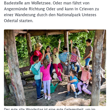
werden?
Badestelle am Wolletzsee. Oder man fährt von
Angermünde Richtung Oder und kann in Crieven zu
einer Wanderung durch den Nationalpark Unteres
Abbrechen
Weiter
Odertal starten.
Der gute alte Wandertag ist eine gute Gelegenheit, um im