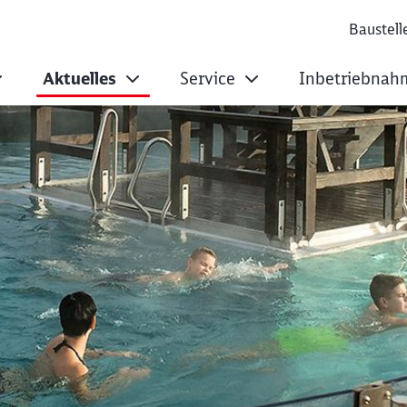
Baustell
Aktuelles
Service
Inbetriebnah
die Spreewelten