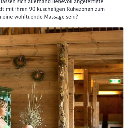
assen sich allerhand liebevoll angefertigte
dt mit ihren 90 kuscheligen Ruhezonen zum
Abbrechen
Weiter
h eine wohltuende Massage sein?