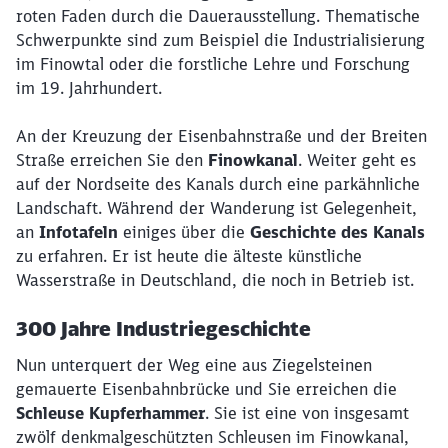
roten Faden durch die Dauerausstellung. Thematische
Schwerpunkte sind zum Beispiel die Industrialisierung
im Finowtal oder die forstliche Lehre und Forschung
im 19. Jahrhundert.
An der Kreuzung der Eisenbahnstraße und der Breiten
Straße erreichen Sie den
Finowkanal
. Weiter geht es
auf der Nordseite des Kanals durch eine parkähnliche
Landschaft. Während der Wanderung ist Gelegenheit,
an
Infotafeln
einiges über die
Geschichte des Kanals
Schließen
Möchten Sie zu
weitergeleitet
zu erfahren. Er ist heute die älteste künstliche
werden?
Wasserstraße in Deutschland, die noch in Betrieb ist.
300 Jahre Industriegeschichte
Abbrechen
Weiter
Nun unterquert der Weg eine aus Ziegelsteinen
gemauerte Eisenbahnbrücke und Sie erreichen die
Schleuse Kupferhammer
. Sie ist eine von insgesamt
zwölf denkmalgeschützten Schleusen im Finowkanal,