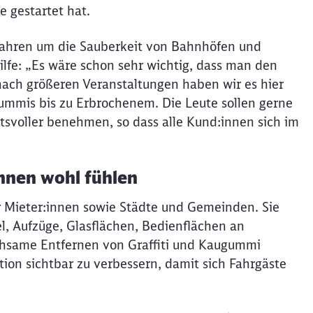
e gestartet hat.
Schl
Möchten Sie zu
weitergeleitet werden?
0 Jahren um die Sauberkeit von Bahnhöfen und
lfe: „Es wäre schon sehr wichtig, dass man den
Abbrechen
Weiter
nach größeren Veranstaltungen haben wir es hier
gummis bis zu Erbrochenem. Die Leute sollen gerne
tsvoller benehmen, so dass alle Kund:innen sich im
nnen wohl fühlen
r Mieter:innen sowie Städte und Gemeinden. Sie
l, Aufzüge, Glasflächen, Bedienflächen an
ühsame Entfernen von Graffiti und Kaugummi
tion sichtbar zu verbessern, damit sich Fahrgäste