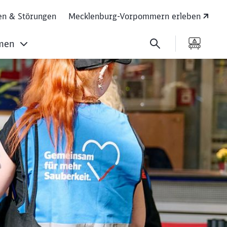
en & Störungen
Mecklenburg-Vorpommern erleben
men
bahnhof und ander