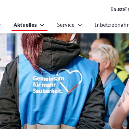
Baustell
Aktuelles
Service
Inbetriebnah
ühjahrsputz im Ost