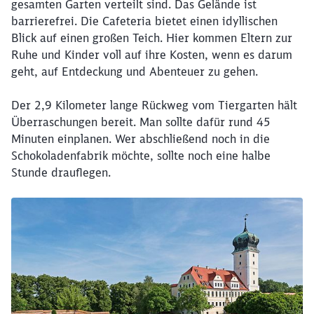
gesamten Garten verteilt sind. Das Gelände ist
barrierefrei. Die Cafeteria bietet einen idyllischen
Blick auf einen großen Teich. Hier kommen Eltern zur
Ruhe und Kinder voll auf ihre Kosten, wenn es darum
geht, auf Entdeckung und Abenteuer zu gehen.
Schließen
Der 2,9 Kilometer lange Rückweg vom Tiergarten hält
Möchten Sie zu
weitergeleitet
Überraschungen bereit. Man sollte dafür rund 45
werden?
Minuten einplanen. Wer abschließend noch in die
Schokoladenfabrik möchte, sollte noch eine halbe
Abbrechen
Weiter
Stunde drauflegen.