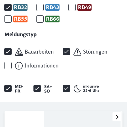
RB32
RB43
RB49
RB55
RB66
Meldungstyp
Bauarbeiten
Störungen
Informationen
inklusive
22-6 Uhr