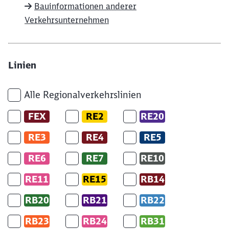
Bauinformationen anderer
Verkehrsunternehmen
Linien
Alle Regionalverkehrslinien
FEX
RE2
RE20
RE3
RE4
RE5
RE6
RE7
RE10
RE11
RE15
RB14
RB20
RB21
RB22
RB23
RB24
RB31