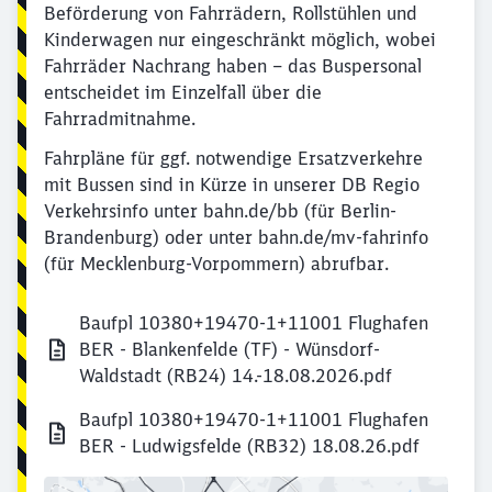
Beförderung von Fahrrädern, Rollstühlen und
Kinderwagen nur eingeschränkt möglich, wobei
Fahrräder Nachrang haben – das Buspersonal
entscheidet im Einzelfall über die
Fahrradmitnahme.
Fahrpläne für ggf. notwendige Ersatzverkehre
mit Bussen sind in Kürze in unserer DB Regio
Verkehrsinfo unter bahn.de/bb (für Berlin-
Brandenburg) oder unter bahn.de/mv-fahrinfo
(für Mecklenburg-Vorpommern) abrufbar.
Baufpl 10380+19470-1+11001 Flughafen
BER - Blankenfelde (TF) - Wünsdorf-
Waldstadt (RB24) 14.-18.08.2026.pdf
Baufpl 10380+19470-1+11001 Flughafen
Schließen
BER - Ludwigsfelde (RB32) 18.08.26.pdf
Möchten Sie zu
weitergeleitet
werden?