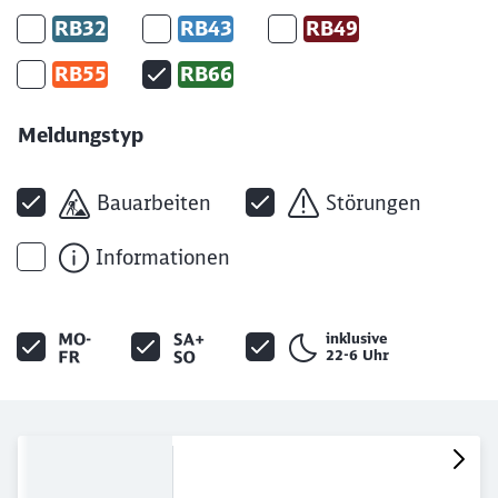
RB32
RB43
RB49
RB55
RB66
Meldungstyp
Bauarbeiten
Störungen
Informationen
inklusive
22-6 Uhr