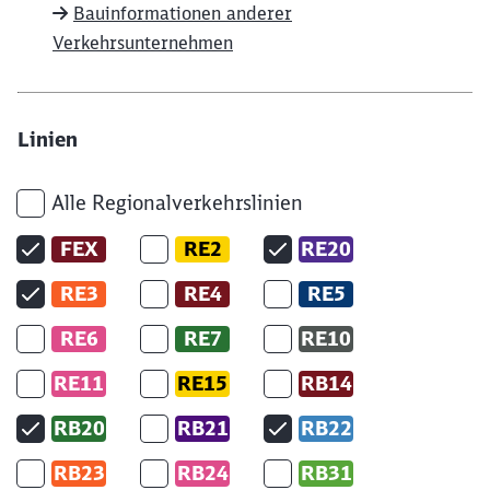
Bauinformationen anderer
Verkehrsunternehmen
Linien
Alle Regionalverkehrslinien
FEX
RE2
RE20
RE3
RE4
RE5
RE6
RE7
RE10
RE11
RE15
RB14
RB20
RB21
RB22
RB23
RB24
RB31