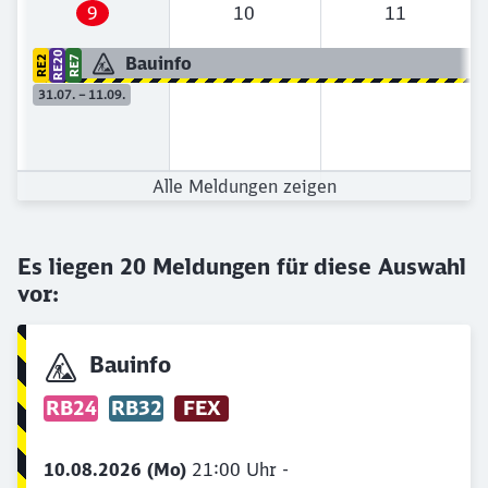
9
10
11
RE20
Bauinfo
RE2
RE7
31.07. – 11.09.
Alle Meldungen zeigen
RE3
Störung
14.12. – 18.09.
Es liegen
20
Meldungen für diese Auswahl
vor:
Bauinfo
RB24
RB32
FEX
RB20
RB32
Bauinfo
10.08.2026 (Mo)
21:00 Uhr -