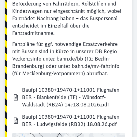
Beförderung von Fahrrädern, Rollstühlen und
Kinderwagen nur eingeschränkt möglich, wobei
Fahrräder Nachrang haben – das Buspersonal
entscheidet im Einzelfall über die
Fahrradmitnahme.
Fahrpläne für ggf. notwendige Ersatzverkehre
mit Bussen sind in Kürze in unserer DB Regio
Verkehrsinfo unter bahn.de/bb (für Berlin-
Brandenburg) oder unter bahn.de/mv-fahrinfo
(für Mecklenburg-Vorpommern) abrufbar.
Baufpl 10380+19470-1+11001 Flughafen
BER - Blankenfelde (TF) - Wünsdorf-
Waldstadt (RB24) 14.-18.08.2026.pdf
Baufpl 10380+19470-1+11001 Flughafen
Schließen
BER - Ludwigsfelde (RB32) 18.08.26.pdf
Möchten Sie zu
weitergeleitet
werden?